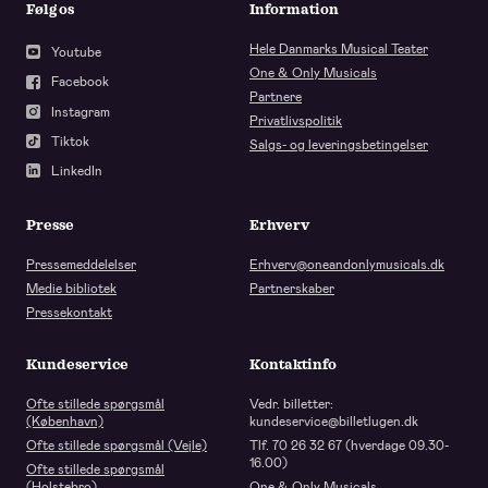
Følg os
Information
Hele Danmarks Musical Teater
Youtube
One & Only Musicals
Facebook
Partnere
Instagram
Privatlivspolitik
Tiktok
Salgs- og leveringsbetingelser
LinkedIn
Presse
Erhverv
Pressemeddelelser
Erhverv@oneandonlymusicals.dk
Medie bibliotek
Partnerskaber
Pressekontakt
Kundeservice
Kontaktinfo
Ofte stillede spørgsmål
Vedr. billetter:
(København)
kundeservice@billetlugen.dk
Ofte stillede spørgsmål (Vejle)
Tlf. 70 26 32 67 (hverdage 09.30-
16.00)
Ofte stillede spørgsmål
(Holstebro)
One & Only Musicals