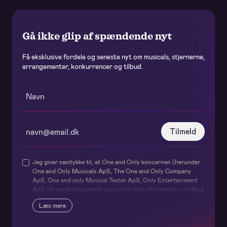
Gå ikke glip af spændende nyt
Få eksklusive fordele og seneste nyt om musicals, stjernerne,
arrangementer, konkurrencer og tilbud.
Tilmeld
Jeg giver samtykke til, at One and Only koncernen (herunder
One and Only Musicals ApS, The One and Only Company
ApS, One and only Musical Teater ApS, Only Entertainment
ApS må sende mig e-mails og sms’er med information og tilbud
om deres forestillinger og events samt relaterede services og
Læs mere
produkter – og internt udveksler mit navn og
kontaktoplysninger til brug herfor. Samtykket omfatter
ligeledes One and Only Musicals ApS’ brug af data i