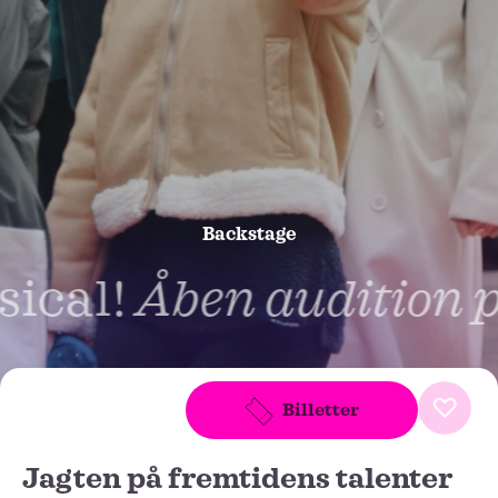
Backstage
cal!
Åben audition på
Åben audition på Fame The Mu
Billetter
Jagten på fremtidens talenter