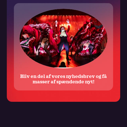
markedsføringsmæssig henseende. Samtykket kan altid
trækkes tilbage ved at benytte frameldingslinket i det
udsendte materiale samt ved at rette henvendelse til One and
Only koncernen. Der henvises i øvrigt til vores
privatlivspolitik.
Bliv en del af vores nyhedsbrev og få
masser af spændende nyt!