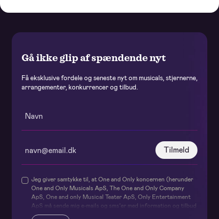
Gå ikke glip af spændende nyt
Få eksklusive fordele og seneste nyt om musicals, stjernerne,
arrangementer, konkurrencer og tilbud.
Tilmeld
Jeg giver samtykke til, at One and Only koncernen (herunder
One and Only Musicals ApS, The One and Only Company
ApS, One and only Musical Teater ApS, Only Entertainment
ApS må sende mig e-mails og sms’er med information og tilbud
om deres forestillinger og events samt relaterede services og