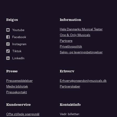
Følg os
Information
Hele Danmarks Musical Teater
Youtube
One & Only Musicals
Facebook
Partnere
Instagram
Privatlivspolitik
Tiktok
Salgs- og leveringsbetingelser
LinkedIn
Presse
Erhverv
Pressemeddelelser
Erhverv@oneandonlymusicals.dk
Medie bibliotek
Partnerskaber
Pressekontakt
Kundeservice
Kontaktinfo
Ofte stillede spørgsmål
Vedr. billetter: