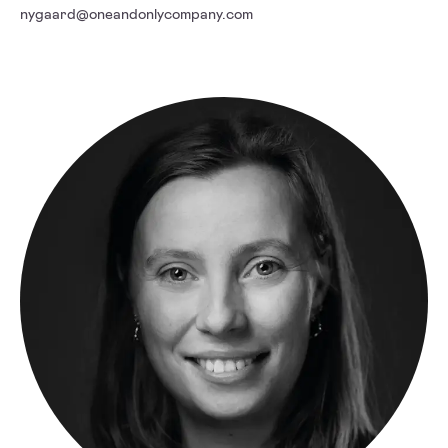
nygaard@oneandonlycompany.com