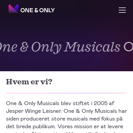
Om
e & Only Musicals
Om One & Only Musicals
Om One & Only Musicals
Hvem er vi?
One & Only Musicals blev stiftet i 2005 af
Jesper Winge Leisner. One & Only Musicals har
siden produceret store musicals med fokus på
det brede publikum. Vores mission er at levere