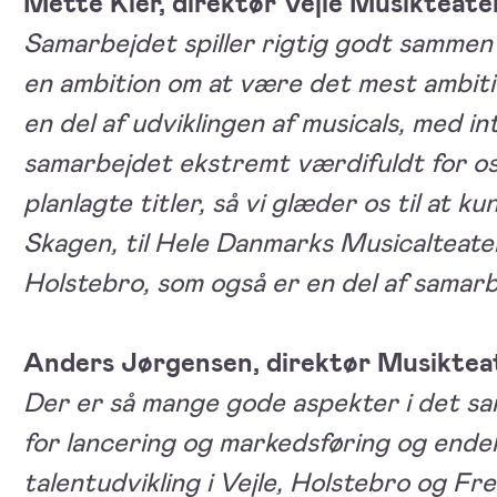
Mette Kier, direktør Vejle Musikteate
Samarbejdet spiller rigtig godt sammen 
en ambition om at være det mest ambitiø
en del af udviklingen af musicals, med i
samarbejdet ekstremt værdifuldt for os. 
planlagte titler, så vi glæder os til at ku
Skagen, til Hele Danmarks Musicalteate
Holstebro, som også er en del af samarb
Anders Jørgensen, direktør Musiktea
Der er så mange gode aspekter i det sa
for lancering og markedsføring og ende
talentudvikling i Vejle, Holstebro og Fr