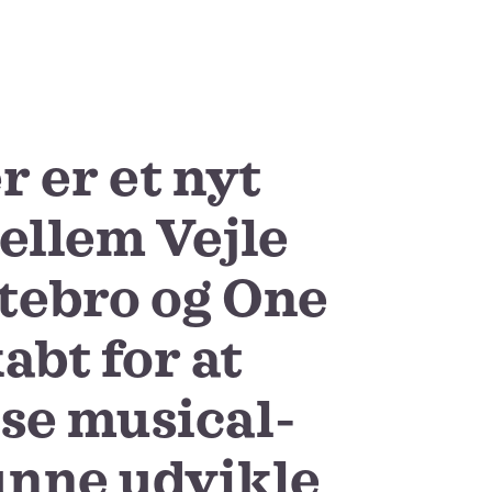
 er et nyt
llem Vejle
stebro og One
abt for at
øse musical-
kunne udvikle