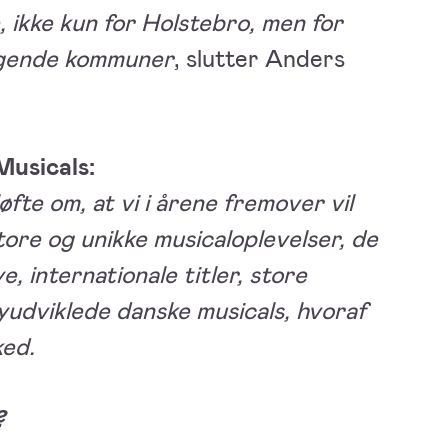
, ikke kun for Holstebro, men for
iggende kommuner
, slutter Anders
Musicals:
fte om, at vi i årene fremover vil
ore og unikke musicaloplevelser, de
e, internationale titler, store
nyudviklede danske musicals, hvoraf
ked.
?