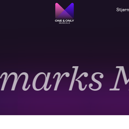
Stjer
arks Mu