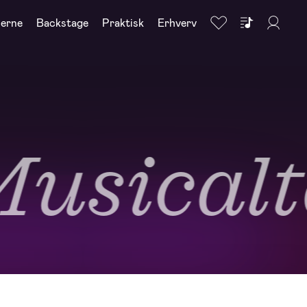
nerne
Backstage
Praktisk
Erhverv
sicalte