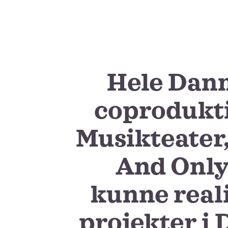
Hele Danm
coprodukt
Musikteater,
And Only 
kunne reali
projekter i 