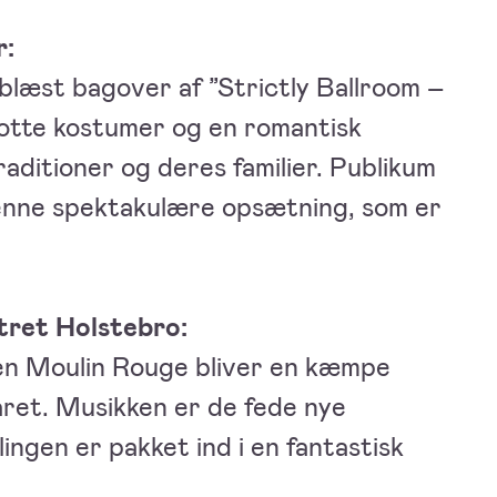
r:
 blæst bagover af ”Strictly Ballroom –
lotte kostumer og en romantisk
aditioner og deres familier. Publikum
f denne spektakulære opsætning, som er
tret Holstebro:
men Moulin Rouge bliver en kæmpe
råret. Musikken er de fede nye
ingen er pakket ind i en fantastisk