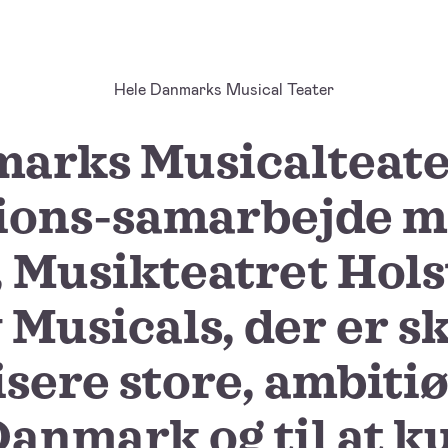
Hele Danmarks Musical Teater
arks Musicalteater
ions-samarbejde me
 Musikteatret Hol
Musicals, der er sk
sere store, ambiti
Danmark og til at 