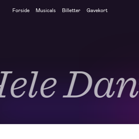
Forside
Musicals
Billetter
Gavekort
le Danm
Hele Danmarks Musicalteater
Hele Danmarks Musicalteater