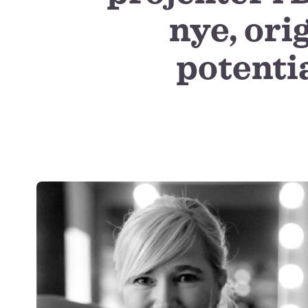
nye, ori
potentia