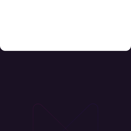
Uden for ferieperioder og helligdage bestræber vi os på at
svare på din henvendelse inden for 3 hverdage.
Bemærk, at hvis du henvender dig i weekenden, på
helligdage og/eller i ferieperioder, vil der oftest gå længere
end 3 hverdage, før vi kan svare på din henvendelse.
Ligesom der også kan være ændrede åbningstider.
Husk altid at oplyse dit ordrenummer i emnefeltet.