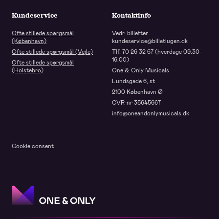
Kundeservice
Kontaktinfo
Ofte stillede spørgsmål
Vedr. billetter:
(København)
kundeservice@billetlugen.dk
Ofte stillede spørgsmål (Vejle)
Tlf. 70 26 32 67 (hverdage 09.30-
16.00)
Ofte stillede spørgsmål
(Holstebro)
One & Only Musicals
Lundsgade 6, st
2100 København Ø
CVR-nr 35645667
info@oneandonlymusicals.dk
Cookie consent