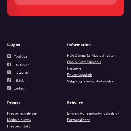
Følg os
Information
Hele Danmarks Musical Teater
Youtube
One & Only Musicals
Facebook
Partnere
Instagram
Privatlivspolitik
Tiktok
Salgs- og leveringsbetingelser
LinkedIn
Presse
Erhverv
Pressemeddelelser
Erhverv@oneandonlymusicals.dk
Medie bibliotek
Partnerskaber
Pressekontakt