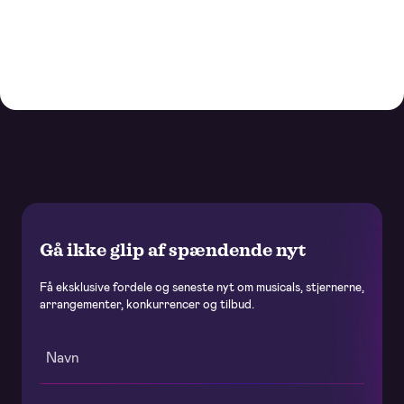
Ønsker du at købe billetter til en større gruppe (min. 20
personer), er du meget velkommen til at kontakte vores
erhvervsafdeling på mail:
erhverv@oneandonlymusicals.dk
eller tlf. 26363629.
Gå ikke glip af spændende nyt
Få eksklusive fordele og seneste nyt om musicals, stjernerne,
arrangementer, konkurrencer og tilbud.