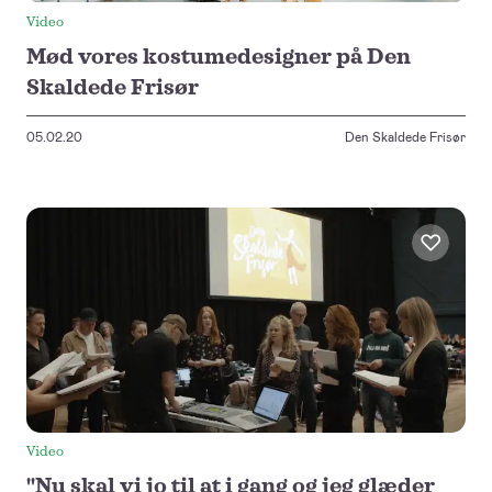
Video
Mød vores kostumedesigner på Den
Skaldede Frisør
05.02.20
Den Skaldede Frisør
Video
"Nu skal vi jo til at i gang og jeg glæder