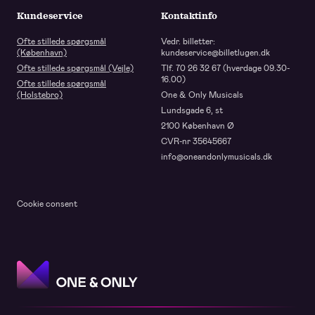
Kundeservice
Kontaktinfo
Ofte stillede spørgsmål
Vedr. billetter:
(København)
kundeservice@billetlugen.dk
Ofte stillede spørgsmål (Vejle)
Tlf. 70 26 32 67 (hverdage 09.30-
16.00)
Ofte stillede spørgsmål
(Holstebro)
One & Only Musicals
Lundsgade 6, st
2100 København Ø
CVR-nr 35645667
info@oneandonlymusicals.dk
Cookie consent