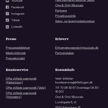
Youtube
One & Only Musicals
Facebook
Partnere
Instagram
Privatlivspolitik
Tiktok
Salgs- og leveringsbetingelser
LinkedIn
Presse
Erhverv
Pressemeddelelser
Erhverv@oneandonlymusicals.dk
Medie bibliotek
Partnerskaber
Pressekontakt
Kundeservice
Kontaktinfo
Ofte stillede spørgsmål
Vedr. billetter:
(København)
kundeservice@billetlugen.dk
Ofte stillede spørgsmål (Vejle)
Tlf. 70 26 32 67 (hverdage 09.30-
16.00)
Ofte stillede spørgsmål
(Holstebro)
One & Only Musicals
Lundsgade 6, st
2100 København Ø