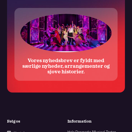
ligeledes One and Only Musicals ApS’ brug af data i
markedsføringsmæssig henseende. Samtykket kan altid
trækkes tilbage ved at benytte frameldingslinket i det
udsendte materiale samt ved at rette henvendelse til One and
Only koncernen. Der henvises i øvrigt til vores
privatlivspolitik.
Vores nyhedsbrev er fyldt med
særlige nyheder, arrangementer og
sjove historier.
Følg os
Information
Hele Danmarks Musical Teater