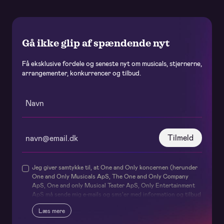
Gå ikke glip af spændende nyt
Få eksklusive fordele og seneste nyt om musicals, stjernerne,
arrangementer, konkurrencer og tilbud.
Tilmeld
Jeg giver samtykke til, at One and Only koncernen (herunder
One and Only Musicals ApS, The One and Only Company
ApS, One and only Musical Teater ApS, Only Entertainment
ApS må sende mig e-mails og sms’er med information og tilbud
om deres forestillinger og events samt relaterede services og
Læs mere
produkter – og internt udveksler mit navn og
kontaktoplysninger til brug herfor. Samtykket omfatter