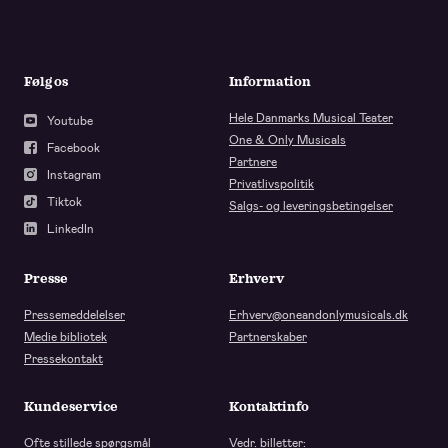
Følg os
Information
Hele Danmarks Musical Teater
Youtube
One & Only Musicals
Facebook
Partnere
Instagram
Privatlivspolitik
Tiktok
Salgs- og leveringsbetingelser
LinkedIn
Presse
Erhverv
Pressemeddelelser
Erhverv@oneandonlymusicals.dk
Medie bibliotek
Partnerskaber
Pressekontakt
Kundeservice
Kontaktinfo
Ofte stillede spørgsmål
Vedr. billetter: