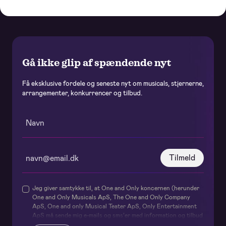
Gå ikke glip af spændende nyt
Få eksklusive fordele og seneste nyt om musicals, stjernerne,
arrangementer, konkurrencer og tilbud.
Tilmeld
Jeg giver samtykke til, at One and Only koncernen (herunder
One and Only Musicals ApS, The One and Only Company
ApS, One and only Musical Teater ApS, Only Entertainment
ApS må sende mig e-mails og sms’er med information og tilbud
om deres forestillinger og events samt relaterede services og