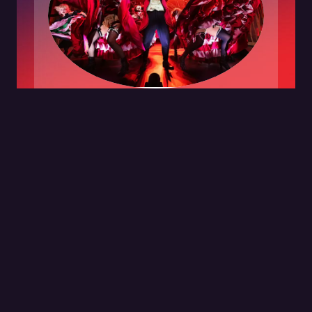
Bliv en del af vores nyhedsbrev og få
masser af spændende nyt!
Følg os
Information
Hele Danmarks Musical Teater
Youtube
One & Only Musicals
Facebook
Partnere
Instagram
Privatlivspolitik