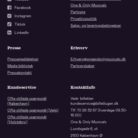
One & Only Musicals
Facebook
Partnere
Instagram
Privatlivspolitik
Tiktok
Salgs- og leveringsbetingelser
LinkedIn
Presse
Erhverv
Pressemeddelelser
Erhverv@oneandonlymusicals.dk
Medie bibliotek
Partnerskaber
Pressekontakt
Kundeservice
Kontaktinfo
Ofte stillede spørgsmål
Vedr. billetter:
(København)
kundeservice@billetlugen.dk
Ofte stillede spørgsmål (Vejle)
Tlf. 70 26 32 67 (hverdage 09.30-
16.00)
Ofte stillede spørgsmål
(Holstebro)
One & Only Musicals
Lundsgade 6, st
2100 København Ø