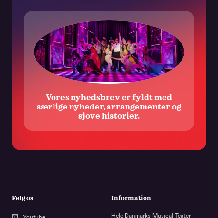
ligeledes One and Only Musicals ApS’ brug af data i
markedsføringsmæssig henseende. Samtykket kan altid
trækkes tilbage ved at benytte frameldingslinket i det
udsendte materiale samt ved at rette henvendelse til One and
Only koncernen. Der henvises i øvrigt til vores
privatlivspolitik.
Vores nyhedsbrev er fyldt med
særlige nyheder, arrangementer og
sjove historier.
Følg os
Information
Hele Danmarks Musical Teater
Youtube