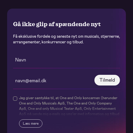
Gå ikke glip af spændende nyt
Få eksklusive fordele og seneste nyt om musicals, stjernerne,
arrangementer, konkurrencer og tilbud.
Tilmeld
Jeg giver samtykke til, at One and Only koncernen (herunder
One and Only Musicals ApS, The One and Only Company
ApS, One and only Musical Teater ApS, Only Entertainment
ApS må sende mig e-mails og sms’er med information og tilbud
om deres forestillinger og events samt relaterede services og
Læs mere
produkter – og internt udveksler mit navn og
kontaktoplysninger til brug herfor. Samtykket omfatter