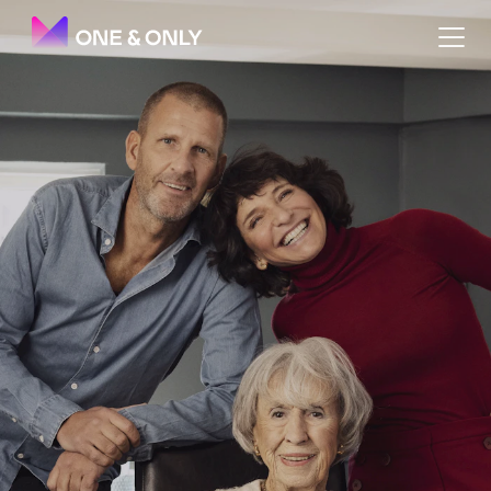
Kæmpe stjernenavne og Lise 