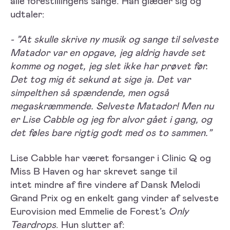
alle forestillingens sange. Han glæder sig og
udtaler:
- ”At skulle skrive ny musik og sange til selveste
Matador var en opgave, jeg aldrig havde set
komme og noget, jeg slet ikke har prøvet før.
Det tog mig ét sekund at sige ja. Det var
simpelthen så spændende, men også
megaskræmmende. Selveste Matador! Men nu
er Lise Cabble og jeg for alvor gået i gang, og
det føles bare rigtig godt med os to sammen.”
Lise Cabble har været forsanger i Clinic Q og
Miss B Haven og har skrevet sange til
intet mindre af fire vindere af Dansk Melodi
Grand Prix og en enkelt gang vinder af selveste
Eurovision med Emmelie de Forest’s
Only
Teardrops
. Hun slutter af: