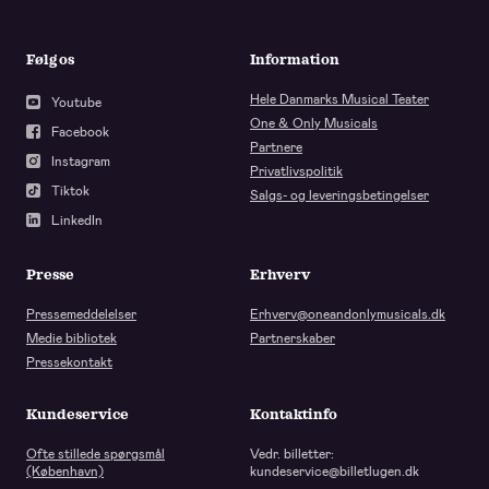
Følg os
Information
Hele Danmarks Musical Teater
Youtube
One & Only Musicals
Facebook
Partnere
Instagram
Privatlivspolitik
Tiktok
Salgs- og leveringsbetingelser
LinkedIn
Presse
Erhverv
Pressemeddelelser
Erhverv@oneandonlymusicals.dk
Medie bibliotek
Partnerskaber
Pressekontakt
Kundeservice
Kontaktinfo
Ofte stillede spørgsmål
Vedr. billetter:
(København)
kundeservice@billetlugen.dk