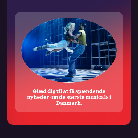
kontaktoplysninger til brug herfor. Samtykket omfatter
ligeledes One and Only Musicals ApS’ brug af data i
markedsføringsmæssig henseende. Samtykket kan altid
trækkes tilbage ved at benytte frameldingslinket i det
udsendte materiale samt ved at rette henvendelse til One and
Only koncernen. Der henvises i øvrigt til vores
privatlivspolitik.
Glæd dig til at få spændende
nyheder om de største musicals i
Danmark.