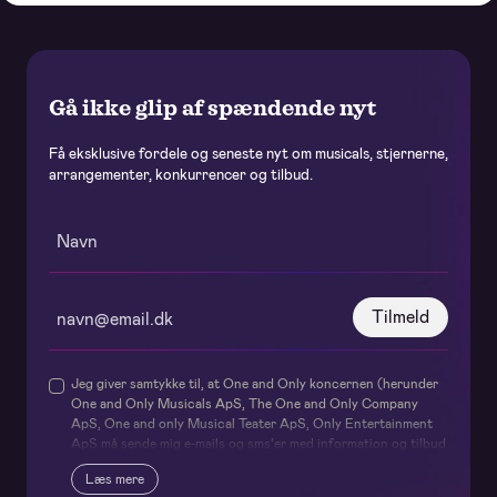
Gå ikke glip af spændende nyt
Få eksklusive fordele og seneste nyt om musicals, stjernerne,
arrangementer, konkurrencer og tilbud.
Tilmeld
Jeg giver samtykke til, at One and Only koncernen (herunder
One and Only Musicals ApS, The One and Only Company
ApS, One and only Musical Teater ApS, Only Entertainment
ApS må sende mig e-mails og sms’er med information og tilbud
om deres forestillinger og events samt relaterede services og
Læs mere
produkter – og internt udveksler mit navn og