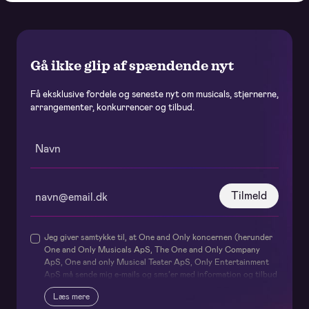
Gå ikke glip af spændende nyt
Få eksklusive fordele og seneste nyt om musicals, stjernerne,
arrangementer, konkurrencer og tilbud.
Tilmeld
Jeg giver samtykke til, at One and Only koncernen (herunder
One and Only Musicals ApS, The One and Only Company
ApS, One and only Musical Teater ApS, Only Entertainment
ApS må sende mig e-mails og sms’er med information og tilbud
om deres forestillinger og events samt relaterede services og
Læs mere
produkter – og internt udveksler mit navn og