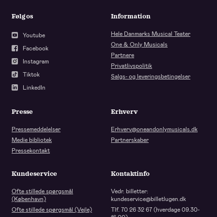
Følg os
Information
Hele Danmarks Musical Teater
Youtube
One & Only Musicals
Facebook
Partnere
Instagram
Privatlivspolitik
Tiktok
Salgs- og leveringsbetingelser
LinkedIn
Presse
Erhverv
Pressemeddelelser
Erhverv@oneandonlymusicals.dk
Medie bibliotek
Partnerskaber
Pressekontakt
Kundeservice
Kontaktinfo
Ofte stillede spørgsmål
Vedr. billetter:
(København)
kundeservice@billetlugen.dk
Ofte stillede spørgsmål (Vejle)
Tlf. 70 26 32 67 (hverdage 09.30-