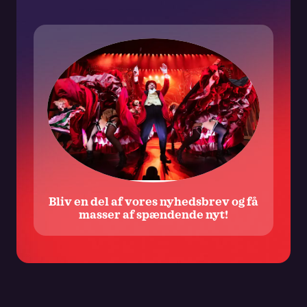
kontaktoplysninger til brug herfor. Samtykket omfatter
ligeledes One and Only Musicals ApS’ brug af data i
markedsføringsmæssig henseende. Samtykket kan altid
trækkes tilbage ved at benytte frameldingslinket i det
udsendte materiale samt ved at rette henvendelse til One and
Only koncernen. Der henvises i øvrigt til vores
privatlivspolitik.
Bliv en del af vores nyhedsbrev og få
masser af spændende nyt!