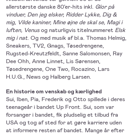
allerstørste danske 80’er-hits inkl.
Glor på
vinduer, Den jeg elsker, Ridder Lykke, Dig &
mig, Vilde kaniner, Mine øjne de skal se, Magi i
luften, Venus
og naturligvis titelnummeret
Elsk
mig i nat
. Og med musik af bl.a. Thomas Helmig,
Sneakers, TV2, Gnags, Tøsedrengene,
Rugsted-Kreutzfeldt, Sanne Salomonsen, Ray
Dee Ohh, Anne Linnet, Lis Sørensen,
Tøsedrengene, One Two, Rocazino, Lars
H.U.G., News og Halberg Larsen.
En historie om venskab og kærlighed
Sui, Iben, Pia, Frederik og Otto spillede i deres
teenageår i bandet Up Front. Sui, som var
forsanger i bandet, fik pludselig et tilbud fra
USA og tog af sted for at gøre karriere uden
at informere resten af bandet. Mange år efter