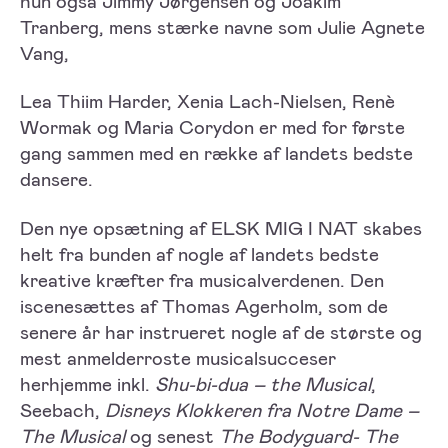
hun også Jimmy Jørgensen og Joakim
Tranberg, mens stærke navne som Julie Agnete
Vang,
Lea Thiim Harder, Xenia Lach-Nielsen, Renè
Wormak og Maria Corydon er med for første
gang sammen med en række af landets bedste
dansere.
Den nye opsætning af ELSK MIG I NAT skabes
helt fra bunden af nogle af landets bedste
kreative kræfter fra musicalverdenen. Den
iscenesættes af Thomas Agerholm, som de
senere år har instrueret nogle af de største og
mest anmelderroste musicalsucceser
herhjemme inkl.
Shu-bi-dua – the Musical
,
Seebach,
Disneys Klokkeren fra Notre Dame –
The Musical
og senest
The Bodyguard- The