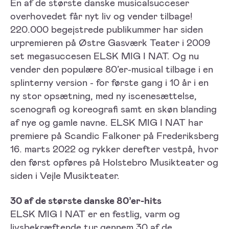
Én af de største danske musicalsucceser
overhovedet får nyt liv og vender tilbage!
220.000 begejstrede publikummer har siden
urpremieren på Østre Gasværk Teater i 2009
set megasuccesen ELSK MIG I NAT. Og nu
vender den populære 80’er-musical tilbage i en
splinterny version - for første gang i 10 år i en
ny stor opsætning, med ny iscenesættelse,
scenografi og koreografi samt en skøn blanding
af nye og gamle navne. ELSK MIG I NAT har
premiere på Scandic Falkoner på Frederiksberg
16. marts 2022 og rykker derefter vestpå, hvor
den først opføres på Holstebro Musikteater og
siden i Vejle Musikteater.
30 af de største danske 80’er-hits
ELSK MIG I NAT er en festlig, varm og
livsbekræftende tur gennem 30 af de