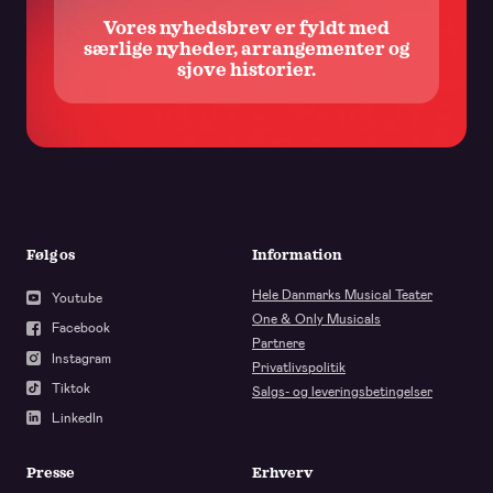
Vores nyhedsbrev er fyldt med
særlige nyheder, arrangementer og
sjove historier.
Følg os
Information
Hele Danmarks Musical Teater
Youtube
One & Only Musicals
Facebook
Partnere
Instagram
Privatlivspolitik
Tiktok
Salgs- og leveringsbetingelser
LinkedIn
Presse
Erhverv