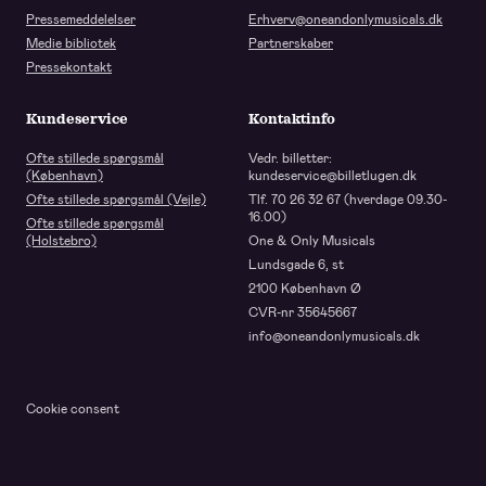
Pressemeddelelser
Erhverv@oneandonlymusicals.dk
Medie bibliotek
Partnerskaber
Pressekontakt
Kundeservice
Kontaktinfo
Ofte stillede spørgsmål
Vedr. billetter:
(København)
kundeservice@billetlugen.dk
Ofte stillede spørgsmål (Vejle)
Tlf. 70 26 32 67 (hverdage 09.30-
16.00)
Ofte stillede spørgsmål
(Holstebro)
One & Only Musicals
Lundsgade 6, st
2100 København Ø
CVR-nr 35645667
info@oneandonlymusicals.dk
Cookie consent