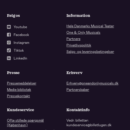
Følg os
Information
Hele Danmarks Musical Teater
Youtube
One & Only Musicals
Facebook
Partnere
Instagram
Privatlivspolitik
Tiktok
Salgs- og leveringsbetingelser
LinkedIn
Presse
Erhverv
Pressemeddelelser
Erhverv@oneandonlymusicals.dk
Medie bibliotek
Partnerskaber
Pressekontakt
Kundeservice
Kontaktinfo
Ofte stillede spørgsmål
Vedr. billetter:
(København)
kundeservice@billetlugen.dk