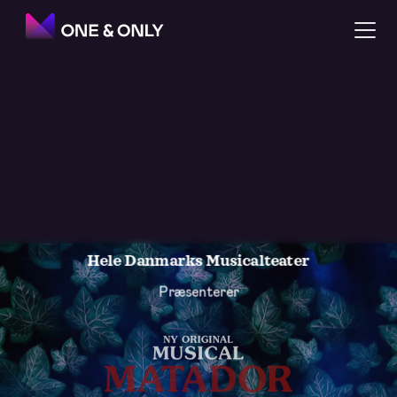
H
e
l
e
D
a
n
m
a
r
k
s
M
u
s
i
c
a
l
t
e
a
t
e
r
Præsenterer