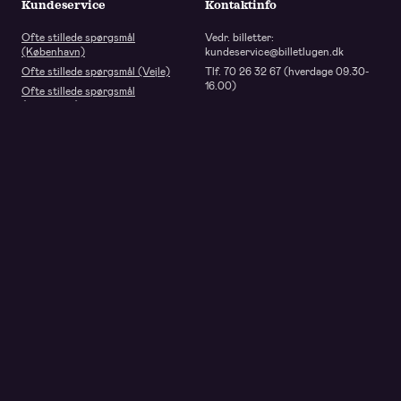
Kundeservice
Kontaktinfo
Ofte stillede spørgsmål
Vedr. billetter:
(København)
kundeservice@billetlugen.dk
Ofte stillede spørgsmål (Vejle)
Tlf. 70 26 32 67 (hverdage 09.30-
16.00)
Ofte stillede spørgsmål
(Holstebro)
One & Only Musicals
Lundsgade 6, st
2100 København Ø
CVR-nr 35645667
info@oneandonlymusicals.dk
Cookie consent
Presented by One & Only Musicals
All rights reserved 2026