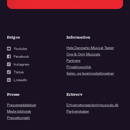
Følg os
Information
Hele Danmarks Musical Teater
Youtube
One & Only Musicals
Facebook
Partnere
Instagram
Privatlivspolitik
Tiktok
Salgs- og leveringsbetingelser
LinkedIn
Presse
Erhverv
Pressemeddelelser
Erhverv@oneandonlymusicals.dk
Medie bibliotek
Partnerskaber
Pressekontakt