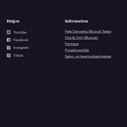
Følg os
Information
Hele Danmarks Musical Teater
Youtube
One & Only Musicals
Facebook
Partnere
Instagram
Privatlivspolitik
Tiktok
Salgs- og leveringsbetingelser
LinkedIn
Presse
Erhverv
Pressemeddelelser
Erhverv@oneandonlymusicals.dk
Medie bibliotek
Partnerskaber
Pressekontakt
Kundeservice
Kontaktinfo
Ofte stillede spørgsmål
Vedr. billetter: