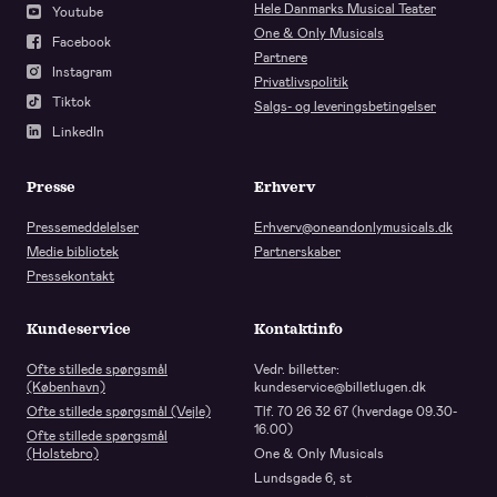
Hele Danmarks Musical Teater
Youtube
One & Only Musicals
Facebook
Partnere
Instagram
Privatlivspolitik
Tiktok
Salgs- og leveringsbetingelser
LinkedIn
Presse
Erhverv
Pressemeddelelser
Erhverv@oneandonlymusicals.dk
Medie bibliotek
Partnerskaber
Pressekontakt
Kundeservice
Kontaktinfo
Ofte stillede spørgsmål
Vedr. billetter:
(København)
kundeservice@billetlugen.dk
Ofte stillede spørgsmål (Vejle)
Tlf. 70 26 32 67 (hverdage 09.30-
16.00)
Ofte stillede spørgsmål
(Holstebro)
One & Only Musicals
Lundsgade 6, st