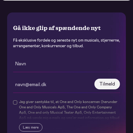
Gå ikke glip af spændende nyt
Få eksklusive fordele og seneste nyt om musicals, stjernerne,
arrangementer, konkurrencer og tilbud.
Tilmeld
Jeg giver samtykke til, at One and Only koncernen (herunder
One and Only Musicals ApS, The One and Only Company
ApS, One and only Musical Teater ApS, Only Entertainment
ApS må sende mig e-mails og sms’er med information og tilbud
om deres forestillinger og events samt relaterede services og
Læs mere
produkter – og internt udveksler mit navn og