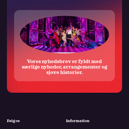
kontaktoplysninger til brug herfor. Samtykket omfatter
ligeledes One and Only Musicals ApS’ brug af data i
markedsføringsmæssig henseende. Samtykket kan altid
trækkes tilbage ved at benytte frameldingslinket i det
udsendte materiale samt ved at rette henvendelse til One and
Only koncernen. Der henvises i øvrigt til vores
privatlivspolitik.
Vores nyhedsbrev er fyldt med
særlige nyheder, arrangementer og
sjove historier.
Følg os
Information