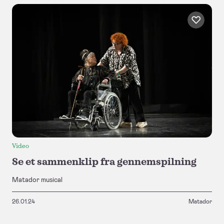
Video
Se et sammenklip fra gennemspilning
Matador musical
26.01.24
Matador