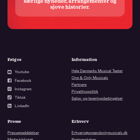
særlige nyheder, arrangementer og
sjove historier.
Følg os
Information
Hele Danmarks Musical Teater
Youtube
One & Only Musicals
Facebook
Partnere
Instagram
Privatlivspolitik
Tiktok
Salgs- og leveringsbetingelser
LinkedIn
Presse
Erhverv
Pressemeddelelser
Erhverv@oneandonlymusicals.dk
Medie bibliotek
Partnerskaber