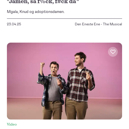
"Jamen, så f%ck, f#ck da "
Mgala, Knud og adoptionsdamen.
23.04.25
Den Eneste Ene - The Musical
Video