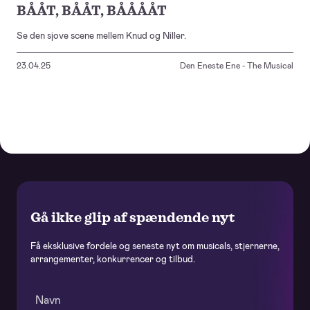
BÅÅT, BÅÅT, BÅÅÅÅT
Se den sjove scene mellem Knud og Niller.
23.04.25
Den Eneste Ene - The Musical
Gå ikke glip af spændende nyt
Få eksklusive fordele og seneste nyt om musicals, stjernerne,
arrangementer, konkurrencer og tilbud.