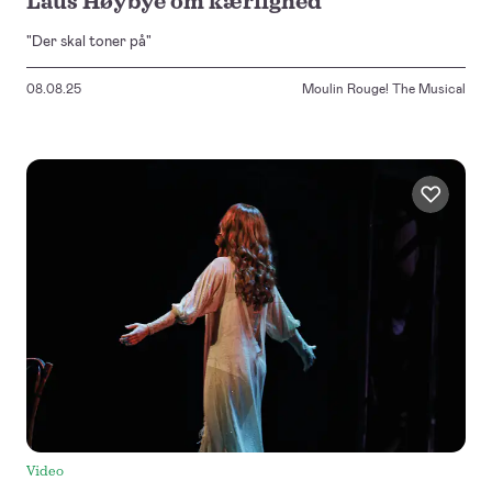
Laus Høybye om kærlighed
"Der skal toner på"
08.08.25
Moulin Rouge! The Musical
Video