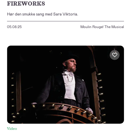
FIREWORKS
Hør den smukke sang med Sara Viktoria.
05.08.25
Moulin Rouge! The Musical
Video