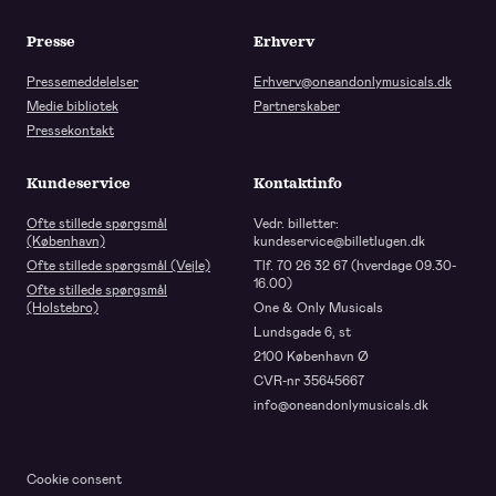
Presse
Erhverv
Pressemeddelelser
Erhverv@oneandonlymusicals.dk
Medie bibliotek
Partnerskaber
Pressekontakt
Kundeservice
Kontaktinfo
Ofte stillede spørgsmål
Vedr. billetter:
(København)
kundeservice@billetlugen.dk
Ofte stillede spørgsmål (Vejle)
Tlf. 70 26 32 67 (hverdage 09.30-
16.00)
Ofte stillede spørgsmål
(Holstebro)
One & Only Musicals
Lundsgade 6, st
2100 København Ø
CVR-nr 35645667
info@oneandonlymusicals.dk
Cookie consent