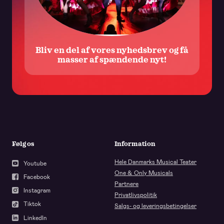
Bliv en del af vores nyhedsbrev og få
masser af spændende nyt!
Følg os
Information
Hele Danmarks Musical Teater
Youtube
One & Only Musicals
Facebook
Partnere
Instagram
Privatlivspolitik
Tiktok
Salgs- og leveringsbetingelser
LinkedIn