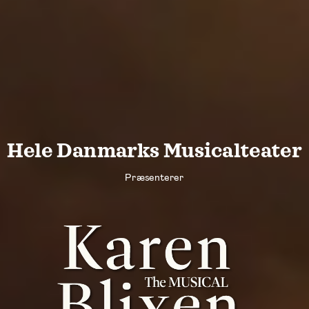
H
e
l
e
D
a
n
m
a
r
k
s
M
u
s
i
c
a
l
t
e
a
t
e
r
Præsenterer