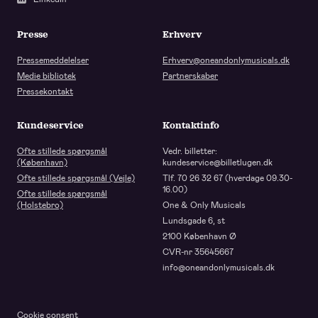
Presse
Erhverv
Pressemeddelelser
Erhverv@oneandonlymusicals.dk
Medie bibliotek
Partnerskaber
Pressekontakt
Kundeservice
Kontaktinfo
Ofte stillede spørgsmål
Vedr. billetter:
(København)
kundeservice@billetlugen.dk
Ofte stillede spørgsmål (Vejle)
Tlf. 70 26 32 67 (hverdage 09.30-
16.00)
Ofte stillede spørgsmål
(Holstebro)
One & Only Musicals
Lundsgade 6, st
2100 København Ø
CVR-nr 35645667
info@oneandonlymusicals.dk
Cookie consent