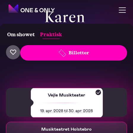
Om showet
Praktisk
Karen Blixen - The Musical
Billetter
Vejle Musikteater
19. apr. 2028 til 30. apr. 2028
Musikteatret Holstebro