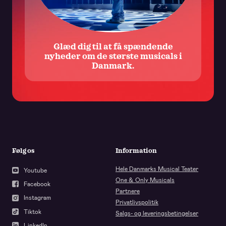
Glæd dig til at få spændende
nyheder om de største musicals i
Danmark.
Følg os
Information
Hele Danmarks Musical Teater
Youtube
One & Only Musicals
Facebook
Partnere
Instagram
Privatlivspolitik
Tiktok
Salgs- og leveringsbetingelser
LinkedIn