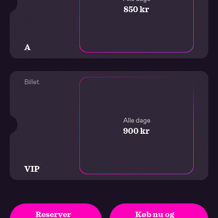
850 kr
A
Billet
Alle dage
900 kr
VIP
Reserver
Køb nu og