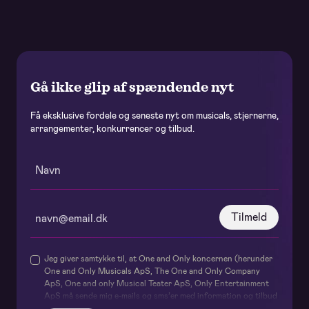
Gå ikke glip af spændende nyt
Få eksklusive fordele og seneste nyt om musicals, stjernerne,
arrangementer, konkurrencer og tilbud.
Tilmeld
Jeg giver samtykke til, at One and Only koncernen (herunder
One and Only Musicals ApS, The One and Only Company
ApS, One and only Musical Teater ApS, Only Entertainment
ApS må sende mig e-mails og sms’er med information og tilbud
om deres forestillinger og events samt relaterede services og